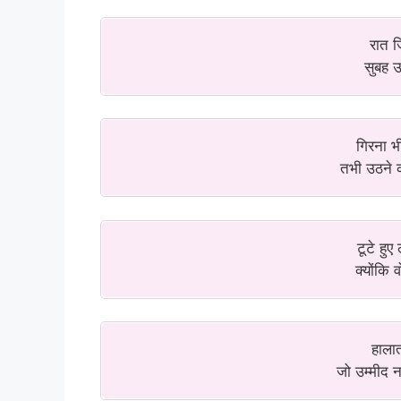
रात ज
सुबह उ
गिरना भी
तभी उठने 
टूटे हुए
क्योंकि व
हालात
जो उम्मीद न