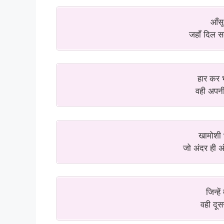
आँसू
जहाँ दिल सब
हार कर 
वही अपनी
खामोशी 
जो अंदर ही अ
जिन्ह
वही दूसर