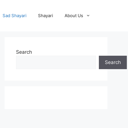
Sad Shayari
Shayari
About Us
Search
Search